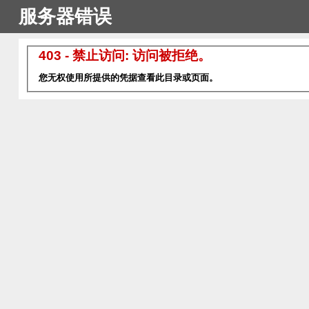
服务器错误
403 - 禁止访问: 访问被拒绝。
您无权使用所提供的凭据查看此目录或页面。